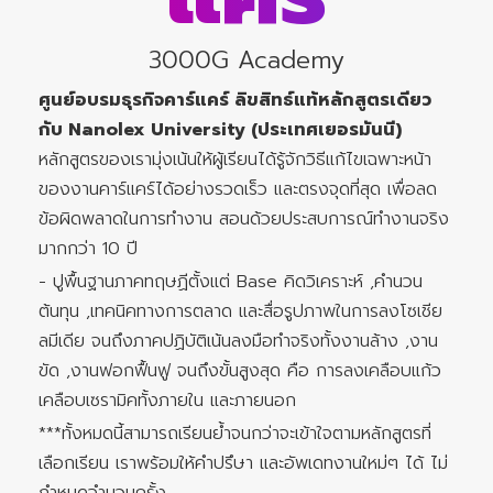
3000G Academy
ศูนย์อบรมธุรกิจคาร์แคร์ ลิขสิทธ์แท้หลักสูตรเดียว
กับ Nanolex University (ประเทศเยอรมันนี)
หลักสูตรของเรามุ่งเน้นให้ผู้เรียนได้รู้จักวิธีแก้ไขเฉพาะหน้า
ของงานคาร์แคร์ได้อย่างรวดเร็ว และตรงจุดที่สุด เพื่อลด
ข้อผิดพลาดในการทำงาน สอนด้วยประสบการณ์ทำงานจริง
มากกว่า 10 ปี
- ปูพื้นฐานภาคทฤษฏีตั้งแต่ Base คิดวิเคราะห์ ,คำนวน
ต้นทุน ,เทคนิคทางการตลาด และสื่อรูปภาพในการลงโซเชีย
ลมีเดีย จนถึงภาคปฏิบัติเน้นลงมือทำจริงทั้งงานล้าง ,งาน
ขัด ,งานฟอกฟื้นฟู จนถึงขั้นสูงสุด คือ การลงเคลือบแก้ว
เคลือบเซรามิคทั้งภายใน และภายนอก
***ทั้งหมดนี้สามารถเรียนย้ำจนกว่าจะเข้าใจตามหลักสูตรที่
เลือกเรียน เราพร้อมให้คำปรึษา และอัพเดทงานใหม่ๆ ได้ ไม่
กำหนดจำนวนครั้ง